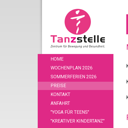
HOME
WOCHENPLAN 2026
SOMMERFERIEN 2026
PREISE
KONTAKT
ANFAHRT
"YOGA FÜR TEENS"
"KREATIVER KINDERTANZ"