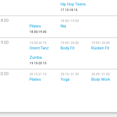
Hip Hop Teens
17.15-18.15
18.00
18.00–19.00
Pilates
Nia
18.00-19.00
19.00
19.00-20.15
19.00–20.00
19.00–20.00
Orient.Tanz
Body Fit
Rücken Fit
Zumba
19.15-20.15
20.00
20.15-21.15
20.15–21.30
20.00–21.00
Pilates
Yoga
Body Work