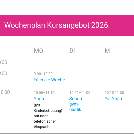
Wochenplan Kursangebot 2026.
MO
DI
MI
8.00
9.00
9.00–10.00
Fit in die Woche
10.00
10.00–11.15
10.00–11.00
10.15-11.30
Yoga
Schon-
Yin Yoga
gym-
(mit
nastik
Kinderbetreuung)
nur nach
telefonischer
Absprache.