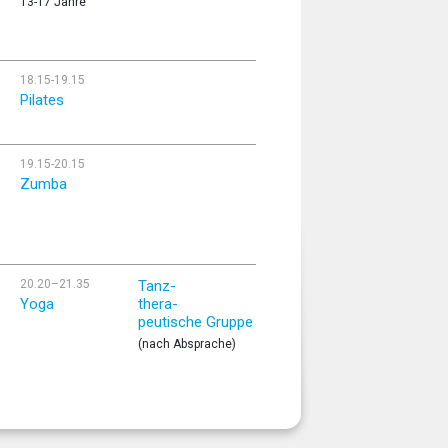
13-17 Jahre
18.15-19.15
Pilates
19.15-20.15
Zumba
20.20–21.35
Tanz-
Yoga
thera-
peutische Gruppe
(nach Absprache)