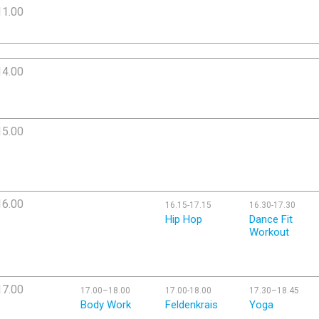
11.00
14.00
15.00
16.00
16.15-17.15
16.30-17.30
Hip Hop
Dance Fit
Workout
17.00
17.00–18.00
17.00-18.00
17.30–18.45
Body Work
Feldenkrais
Yoga